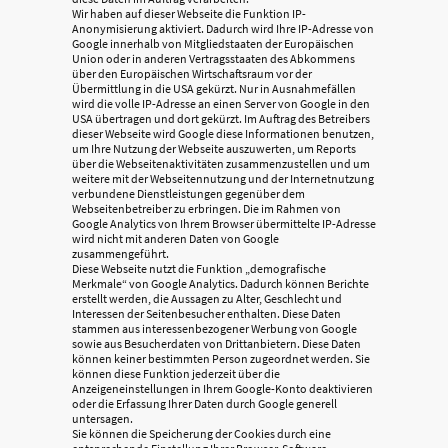
Wir haben auf dieser Webseite die Funktion IP-
Anonymisierung aktiviert. Dadurch wird Ihre IP-Adresse von
Google innerhalb von Mitgliedstaaten der Europäischen
Union oder in anderen Vertragsstaaten des Abkommens
über den Europäischen Wirtschaftsraum vor der
Übermittlung in die USA gekürzt. Nur in Ausnahmefällen
wird die volle IP-Adresse an einen Server von Google in den
USA übertragen und dort gekürzt. Im Auftrag des Betreibers
dieser Webseite wird Google diese Informationen benutzen,
um Ihre Nutzung der Webseite auszuwerten, um Reports
über die Webseitenaktivitäten zusammenzustellen und um
weitere mit der Webseitennutzung und der Internetnutzung
verbundene Dienstleistungen gegenüber dem
Webseitenbetreiber zu erbringen. Die im Rahmen von
Google Analytics von Ihrem Browser übermittelte IP-Adresse
wird nicht mit anderen Daten von Google
zusammengeführt.
Diese Webseite nutzt die Funktion „demografische
Merkmale“ von Google Analytics. Dadurch können Berichte
erstellt werden, die Aussagen zu Alter, Geschlecht und
Interessen der Seitenbesucher enthalten. Diese Daten
stammen aus interessenbezogener Werbung von Google
sowie aus Besucherdaten von Drittanbietern. Diese Daten
können keiner bestimmten Person zugeordnet werden. Sie
können diese Funktion jederzeit über die
Anzeigeneinstellungen in Ihrem Google-Konto deaktivieren
oder die Erfassung Ihrer Daten durch Google generell
untersagen.
Sie können die Speicherung der Cookies durch eine