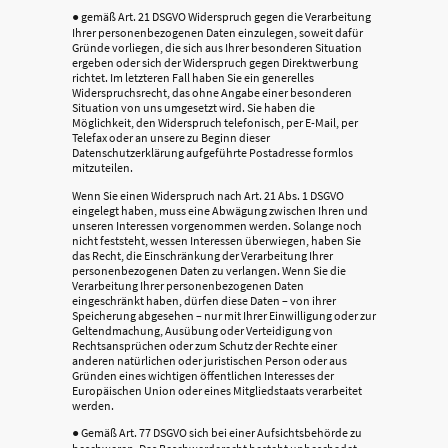
● gemäß Art. 21 DSGVO Widerspruch gegen die Verarbeitung
Ihrer personenbezogenen Daten einzulegen, soweit dafür
Gründe vorliegen, die sich aus Ihrer besonderen Situation
ergeben oder sich der Widerspruch gegen Direktwerbung
richtet. Im letzteren Fall haben Sie ein generelles
Widerspruchsrecht, das ohne Angabe einer besonderen
Situation von uns umgesetzt wird. Sie haben die
Möglichkeit, den Widerspruch telefonisch, per E-Mail, per
Telefax oder an unsere zu Beginn dieser
Datenschutzerklärung aufgeführte Postadresse formlos
mitzuteilen.
Wenn Sie einen Widerspruch nach Art. 21 Abs. 1 DSGVO
eingelegt haben, muss eine Abwägung zwischen Ihren und
unseren Interessen vorgenommen werden. Solange noch
nicht feststeht, wessen Interessen überwiegen, haben Sie
das Recht, die Einschränkung der Verarbeitung Ihrer
personenbezogenen Daten zu verlangen. Wenn Sie die
Verarbeitung Ihrer personenbezogenen Daten
eingeschränkt haben, dürfen diese Daten – von ihrer
Speicherung abgesehen – nur mit Ihrer Einwilligung oder zur
Geltendmachung, Ausübung oder Verteidigung von
Rechtsansprüchen oder zum Schutz der Rechte einer
anderen natürlichen oder juristischen Person oder aus
Gründen eines wichtigen öffentlichen Interesses der
Europäischen Union oder eines Mitgliedstaats verarbeitet
werden.
● Gemäß Art. 77 DSGVO sich bei einer Aufsichtsbehörde zu