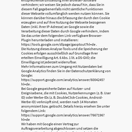
entsprechende Einstellung Ihrer Browser-Software
verhindern; wir weisen Sie jedoch darauf hin, dass Sie in
diesem Fall gegebenenfalls nicht sämtliche Funktionen
dieser Webseite vollumfänglich werden nutzen können. Sie
können darüber hinaus die Erfassung der durch den Cookie
erzeugten und auf Ihre Nutzung der Webseite bezogenen
Daten (inkl. Ihrer IP-Adresse) an Google sowie die
Verarbeitung dieser Daten durch Google verhindern, indem
Sie das unter dem folgenden Link verfügbare Browser-
Plugin herunterladen und installieren:
https://tools.google.com/dlpage/gaoptout?hl=de .
Die Nutzung dieses Analyse-Tools und die Speicherung der
Cookies erfolgen ausschließlich auf Grundlage Ihrer
erteilten Einwilligung Art. 6 Abs. 1 lit. a DS-GVO; die
Einwilligung ist jederzeit widerrufbar.
Mehr Informationen zum Umgang mit Nutzerdaten bei
Google Analytics finden Sie in der Datenschutzerklärung von
Google:
https://support.google.com/analytics/answer/6004245?
hl=de .
Bei Google gespeicherte Daten auf Nutzer- und
Ereignisebene, die mit Cookies, Nutzerkennungen (z. B. User
ID) oder Werbe-IDs (z. B. DoubleClick-Cookies, Android-
Werbe-ID) verknüpft sind, werden nach 14 Monaten
anonymisiert bzw. gelöscht. Details hierzu ersehen Sie unter
folgendem Link:
https://support.google.com/analytics/answer/7667196?
hl=de
Wir haben mit Google einen Vertrag zur
Auftragsverarbeitung abgeschlossen und setzen die