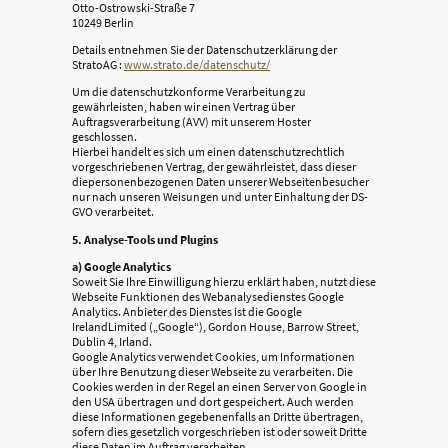
Otto-Ostrowski-Straße 7
10249 Berlin
Details entnehmen Sie der Datenschutzerklärung der
StratoAG :
www.strato.de/datenschutz/
Um die datenschutzkonforme Verarbeitung zu
gewährleisten, haben wir einen Vertrag über
Auftragsverarbeitung (AVV) mit unserem Hoster
geschlossen.
Hierbei handelt es sich um einen datenschutzrechtlich
vorgeschriebenen Vertrag, der gewährleistet, dass dieser
diepersonenbezogenen Daten unserer Webseitenbesucher
nur nach unseren Weisungen und unter Einhaltung der DS-
GVO verarbeitet.
5. Analyse-Tools und Plugins
a) Google Analytics
Soweit Sie Ihre Einwilligung hierzu erklärt haben, nutzt diese
Webseite Funktionen des Webanalysedienstes Google
Analytics. Anbieter des Dienstes ist die Google
IrelandLimited („Google“), Gordon House, Barrow Street,
Dublin 4, Irland.
Google Analytics verwendet Cookies, um Informationen
über Ihre Benutzung dieser Webseite zu verarbeiten. Die
Cookies werden in der Regel an einen Server von Google in
den USA übertragen und dort gespeichert. Auch werden
diese Informationen gegebenenfalls an Dritte übertragen,
sofern dies gesetzlich vorgeschrieben ist oder soweit Dritte
diese Daten im Auftrag verarbeiten.