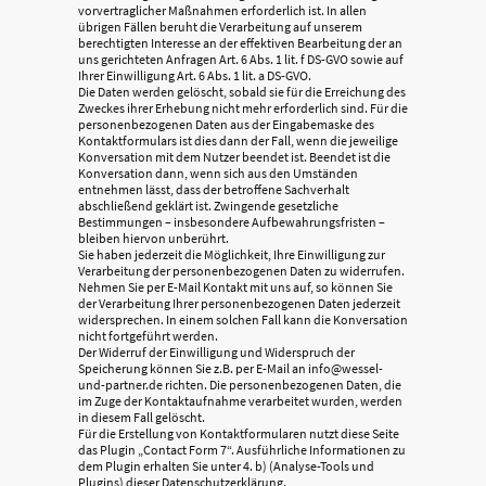
vorvertraglicher Maßnahmen erforderlich ist. In allen
übrigen Fällen beruht die Verarbeitung auf unserem
berechtigten Interesse an der effektiven Bearbeitung der an
uns gerichteten Anfragen Art. 6 Abs. 1 lit. f DS-GVO sowie auf
Ihrer Einwilligung Art. 6 Abs. 1 lit. a DS-GVO.
Die Daten werden gelöscht, sobald sie für die Erreichung des
Zweckes ihrer Erhebung nicht mehr erforderlich sind. Für die
personenbezogenen Daten aus der Eingabemaske des
Kontaktformulars ist dies dann der Fall, wenn die jeweilige
Konversation mit dem Nutzer beendet ist. Beendet ist die
Konversation dann, wenn sich aus den Umständen
entnehmen lässt, dass der betroffene Sachverhalt
abschließend geklärt ist. Zwingende gesetzliche
Bestimmungen – insbesondere Aufbewahrungsfristen –
bleiben hiervon unberührt.
Sie haben jederzeit die Möglichkeit, Ihre Einwilligung zur
Verarbeitung der personenbezogenen Daten zu widerrufen.
Nehmen Sie per E-Mail Kontakt mit uns auf, so können Sie
der Verarbeitung Ihrer personenbezogenen Daten jederzeit
widersprechen. In einem solchen Fall kann die Konversation
nicht fortgeführt werden.
Der Widerruf der Einwilligung und Widerspruch der
Speicherung können Sie z.B. per E-Mail an info@wessel-
und-partner.de richten. Die personenbezogenen Daten, die
im Zuge der Kontaktaufnahme verarbeitet wurden, werden
in diesem Fall gelöscht.
Für die Erstellung von Kontaktformularen nutzt diese Seite
das Plugin „Contact Form 7“. Ausführliche Informationen zu
dem Plugin erhalten Sie unter 4. b) (Analyse-Tools und
Plugins) dieser Datenschutzerklärung.