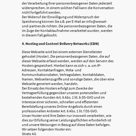
der Verarbeitung Ihrer personenbezogenen Daten jederzeit
widersprechen. In einem solchen Fall kann die Konversation
nicht fortgeführt werden.
Der Widerruf der Einwilligung und Widerspruch der
Speicherung können Sie z.B. per E-Mail an info@wessel-
und-partner.de richten. Die personenbezogenen Daten, die
im Zuge der Kontaktaufnahme verarbeitet wurden, werden
in diesem Fall gelöscht.
4. Hosting und Content Delivery Networks (CDN)
Diese Webseite wird bei einem externen Dienstleister
gehostet (Hoster). Die personenbezogenen Daten, die auf
dieser Webseite erfasst werden, werden auf den Servern des
Hosters gespeichert. Hierbei kann es sich v. a. um IP-
Adressen, Kontaktanfragen, Meta- und
Kommunikationsdaten, Vertragsdaten, Kontaktdaten,
Namen, Webseitenzugriffe und sonstige Daten, die über eine
Webseite generiert werden, handeln.
Der Einsatz des Hosters erfolgt zum Zwecke der
Vertragserfüllung gegenüber unseren potenziellen und
bestehenden Kunden Art. 6 Abs. 1 lit. b DS-GVO und im
Interesse einer sicheren, schnellen und effizienten
Bereitstellung unseres Online-Angebots durch einen
professionellen Anbieter Art. 6 Abs. 1 lit. f DS-GVO.
Unser Hoster wird Ihre Daten nur insoweit verarbeiten, wie
dies zur Erfüllung seiner Leistungspflichten erforderlich ist
und unsere Weisungen in Bezug auf diese Daten befolgen.
Wir setzen folgenden Hoster ein:
Strato AG