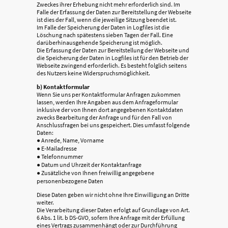
Zweckes ihrer Erhebung nicht mehr erforderlich sind. Im
Falle der Erfassung der Daten zur Bereitstellung der Webseite
ist dies der Fall, wenn die jeweilige Sitzung beendet ist.
Im Falle der Speicherung der Daten in Logfiles ist die
Löschung nach spätestens sieben Tagen der Fall. Eine
darüberhinausgehende Speicherung ist möglich.
Die Erfassung der Daten zur Bereitstellung der Webseite und
die Speicherung der Daten in Logfiles ist für den Betrieb der
Webseite zwingend erforderlich. Es besteht folglich seitens
des Nutzers keine Widerspruchsmöglichkeit.
b) Kontaktformular
Wenn Sie uns per Kontaktformular Anfragen zukommen
lassen, werden Ihre Angaben aus dem Anfrageformular
inklusive der von Ihnen dort angegebenen Kontaktdaten
zwecks Bearbeitung der Anfrage und für den Fall von
Anschlussfragen bei uns gespeichert. Dies umfasst folgende
Daten:
● Anrede, Name, Vorname
● E-Mailadresse
● Telefonnummer
● Datum und Uhrzeit der Kontaktanfrage
● Zusätzliche von Ihnen freiwillig angegebene
personenbezogene Daten
Diese Daten geben wir nicht ohne Ihre Einwilligung an Dritte
weiter.
Die Verarbeitung dieser Daten erfolgt auf Grundlage von Art.
6 Abs. 1 lit. b DS-GVO, sofern Ihre Anfrage mit der Erfüllung
eines Vertrags zusammenhängt oder zur Durchführung