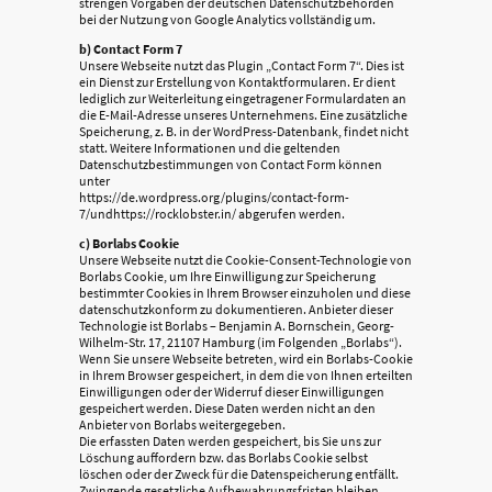
strengen Vorgaben der deutschen Datenschutzbehörden
bei der Nutzung von Google Analytics vollständig um.
b) Contact Form 7
Unsere Webseite nutzt das Plugin „Contact Form 7“. Dies ist
ein Dienst zur Erstellung von Kontaktformularen. Er dient
lediglich zur Weiterleitung eingetragener Formulardaten an
die E-Mail-Adresse unseres Unternehmens. Eine zusätzliche
Speicherung, z. B. in der WordPress-Datenbank, findet nicht
statt. Weitere Informationen und die geltenden
Datenschutzbestimmungen von Contact Form können
unter
https://de.wordpress.org/plugins/contact-form-
7/undhttps://rocklobster.in/ abgerufen werden.
c) Borlabs Cookie
Unsere Webseite nutzt die Cookie-Consent-Technologie von
Borlabs Cookie, um Ihre Einwilligung zur Speicherung
bestimmter Cookies in Ihrem Browser einzuholen und diese
datenschutzkonform zu dokumentieren. Anbieter dieser
Technologie ist Borlabs – Benjamin A. Bornschein, Georg-
Wilhelm-Str. 17, 21107 Hamburg (im Folgenden „Borlabs“).
Wenn Sie unsere Webseite betreten, wird ein Borlabs-Cookie
in Ihrem Browser gespeichert, in dem die von Ihnen erteilten
Einwilligungen oder der Widerruf dieser Einwilligungen
gespeichert werden. Diese Daten werden nicht an den
Anbieter von Borlabs weitergegeben.
Die erfassten Daten werden gespeichert, bis Sie uns zur
Löschung auffordern bzw. das Borlabs Cookie selbst
löschen oder der Zweck für die Datenspeicherung entfällt.
Zwingende gesetzliche Aufbewahrungsfristen bleiben