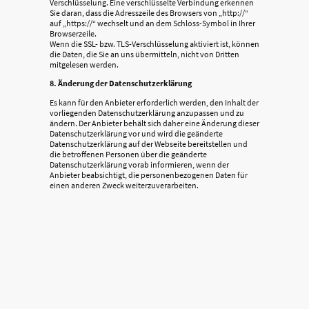
Verschlüsselung. Eine verschlüsselte Verbindung erkennen
Sie daran, dass die Adresszeile des Browsers von „http://“
auf „https://“ wechselt und an dem Schloss-Symbol in Ihrer
Browserzeile.
Wenn die SSL- bzw. TLS-Verschlüsselung aktiviert ist, können
die Daten, die Sie an uns übermitteln, nicht von Dritten
mitgelesen werden.
8. Änderung der Datenschutzerklärung
Es kann für den Anbieter erforderlich werden, den Inhalt der
vorliegenden Datenschutzerklärung anzupassen und zu
ändern. Der Anbieter behält sich daher eine Änderung dieser
Datenschutzerklärung vor und wird die geänderte
Datenschutzerklärung auf der Webseite bereitstellen und
die betroffenen Personen über die geänderte
Datenschutzerklärung vorab informieren, wenn der
Anbieter beabsichtigt, die personenbezogenen Daten für
einen anderen Zweck weiterzuverarbeiten.