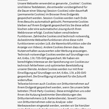
Unsere Webseite verwendet so genannte „Cookies“. Cookies
sind kleine Textdateien, die entweder vorübergehend für
die Dauer einer Sitzung (Session-Cookies) oder dauerhaft
(permanente Cookies) im Browser Ihres Endgeräts
gespeichert werden. Session-Cookies werden nach Ende
Ihres Besuchs automatisch gelöscht. Permanente Cookies
bleiben auf Ihrem Endgerät gespeichert bis Sie diese selbst
löschen oder eine automatische Lösung durch Ihren
Webbrowser erfolgt. Cookies haben verschiedene
Funktionen. Zahlreiche Cookies sind technisch notwendig,
da bestimmte Webseitenfunktionen ohne diese nicht
funktionieren würden (z.B. die Warenkorbfunktion oder die
Anzeige von Videos). Andere Cookies dienen dazu das
Nutzerverhalten auszuwerten oder Werbung anzuzeigen.
Technisch notwendige Cookies werden auf Grundlage von
Art. 6 Abs. 1 lit. f DS-GVO gespeichert. Wir haben ein
berechtigtes Interesse an der Speicherung von Cookies zur
technisch fehlerfreien und optimierten Bereitstellung
unserer Dienste. Andere Cookies werden nur mit Ihrer
Einwilligung auf Grundlage von Art. 6 Abs. 1 lit. a DS-GVO
gespeichert. Die Einwilligung ist jederzeit für die Zukunft
widerrufbar.
Teilweise können auch Cookies von Drittunternehmen auf
Ihrem Endgerät gespeichert werden, wenn Sie unsere Seite
betreten (Third-Party-Cookies). Diese ermöglichen uns oder
Ihnen die Nutzung bestimmter Dienstleistungen des
Drittunternehmens (z.B. Kartendienste). Soweit Cookies
von Drittunternehmen oder zu Analyse- oder
Werbezwecken eingesetzt werden, werden wir Sie hierüber