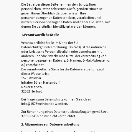
Die Betreiber dieser Seite nehmen den Schutz Ihrer
persönlichen Daten sehr ernst. Die folgenden Hinweise
geben Ihnen Überblick darüber, wie wir Ihre
personenbezogenen Daten erheben, verarbeiten und
nutzen. Personenbezogene Daten sind dabei alle Daten, mit
denen Sie persönlich identifiziert werden können.
1.Verantwortliche Stelle
Verantwortliche Stelle im Sinne der EU-
Datenschutzgrundverordnung (DS-GVO) ist die natürliche
oder juristische Person, die allein oder gemeinsam mit
anderen über die Zwecke und Mittel der Verarbeitung von
personenbezogenen Daten (z. B. Namen, E-Mail-Adressen o.
Ä.) entscheidet.
Die verantwortliche Stelle für die Datenverarbeitung auf
dieser Webseite ist:
1575 Weinbar
Inhaber Sören Hartendorf
Neuer Markt 5
32052 Herford
Bei Fragen zum Datenschutz können Sie sich an
info@1575weinbar.de wenden.
Zur Benennung eines Datenschutzbeauftragten gemäß Art.
37 DS-GVO sind wir nicht verpflichtet.
2. Allgemeines zur Datenverarbeitung