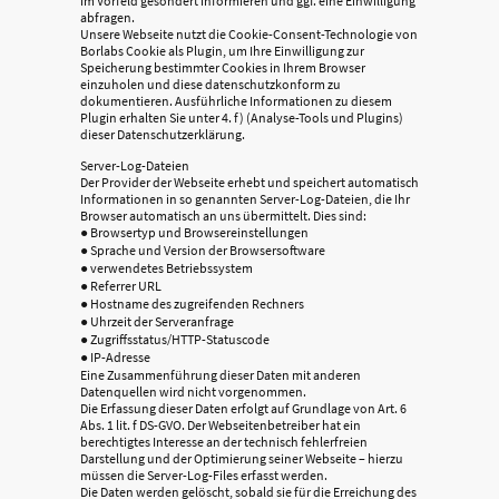
im Vorfeld gesondert informieren und ggf. eine Einwilligung
abfragen.
Unsere Webseite nutzt die Cookie-Consent-Technologie von
Borlabs Cookie als Plugin, um Ihre Einwilligung zur
Speicherung bestimmter Cookies in Ihrem Browser
einzuholen und diese datenschutzkonform zu
dokumentieren. Ausführliche Informationen zu diesem
Plugin erhalten Sie unter 4. f) (Analyse-Tools und Plugins)
dieser Datenschutzerklärung.
Server-Log-Dateien
Der Provider der Webseite erhebt und speichert automatisch
Informationen in so genannten Server-Log-Dateien, die Ihr
Browser automatisch an uns übermittelt. Dies sind:
● Browsertyp und Browsereinstellungen
● Sprache und Version der Browsersoftware
● verwendetes Betriebssystem
● Referrer URL
● Hostname des zugreifenden Rechners
● Uhrzeit der Serveranfrage
● Zugriffsstatus/HTTP-Statuscode
● IP-Adresse
Eine Zusammenführung dieser Daten mit anderen
Datenquellen wird nicht vorgenommen.
Die Erfassung dieser Daten erfolgt auf Grundlage von Art. 6
Abs. 1 lit. f DS-GVO. Der Webseitenbetreiber hat ein
berechtigtes Interesse an der technisch fehlerfreien
Darstellung und der Optimierung seiner Webseite – hierzu
müssen die Server-Log-Files erfasst werden.
Die Daten werden gelöscht, sobald sie für die Erreichung des