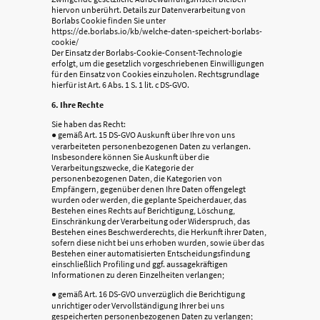
hiervon unberührt. Details zur Datenverarbeitung von
Borlabs Cookie finden Sie unter
https://de.borlabs.io/kb/welche-daten-speichert-borlabs-
cookie/
Der Einsatz der Borlabs-Cookie-Consent-Technologie
erfolgt, um die gesetzlich vorgeschriebenen Einwilligungen
für den Einsatz von Cookies einzuholen. Rechtsgrundlage
hierfür ist Art. 6 Abs. 1 S. 1 lit. c DS-GVO.
6. Ihre Rechte
Sie haben das Recht:
● gemäß Art. 15 DS-GVO Auskunft über Ihre von uns
verarbeiteten personenbezogenen Daten zu verlangen.
Insbesondere können Sie Auskunft über die
Verarbeitungszwecke, die Kategorie der
personenbezogenen Daten, die Kategorien von
Empfängern, gegenüber denen Ihre Daten offengelegt
wurden oder werden, die geplante Speicherdauer, das
Bestehen eines Rechts auf Berichtigung, Löschung,
Einschränkung der Verarbeitung oder Widerspruch, das
Bestehen eines Beschwerderechts, die Herkunft ihrer Daten,
sofern diese nicht bei uns erhoben wurden, sowie über das
Bestehen einer automatisierten Entscheidungsfindung
einschließlich Profiling und ggf. aussagekräftigen
Informationen zu deren Einzelheiten verlangen;
● gemäß Art. 16 DS-GVO unverzüglich die Berichtigung
unrichtiger oder Vervollständigung Ihrer bei uns
gespeicherten personenbezogenen Daten zu verlangen;