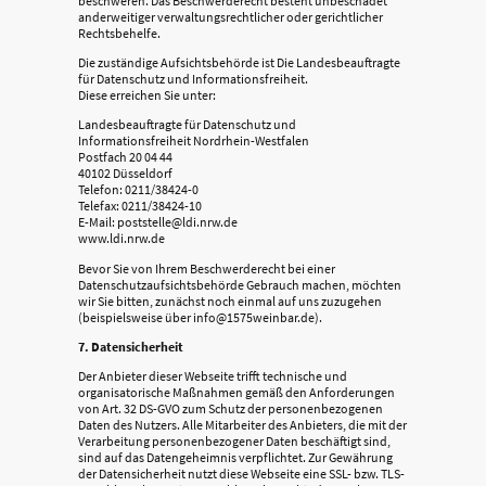
beschweren. Das Beschwerderecht besteht unbeschadet
anderweitiger verwaltungsrechtlicher oder gerichtlicher
Rechtsbehelfe.
Die zuständige Aufsichtsbehörde ist Die Landesbeauftragte
für Datenschutz und Informationsfreiheit.
Diese erreichen Sie unter:
Landesbeauftragte für Datenschutz und
Informationsfreiheit Nordrhein-Westfalen
Postfach 20 04 44
40102 Düsseldorf
Telefon: 0211/38424-0
Telefax: 0211/38424-10
E-Mail: poststelle@ldi.nrw.de
www.ldi.nrw.de
Bevor Sie von Ihrem Beschwerderecht bei einer
Datenschutzaufsichtsbehörde Gebrauch machen, möchten
wir Sie bitten, zunächst noch einmal auf uns zuzugehen
(beispielsweise über info@1575weinbar.de).
7. Datensicherheit
Der Anbieter dieser Webseite trifft technische und
organisatorische Maßnahmen gemäß den Anforderungen
von Art. 32 DS-GVO zum Schutz der personenbezogenen
Daten des Nutzers. Alle Mitarbeiter des Anbieters, die mit der
Verarbeitung personenbezogener Daten beschäftigt sind,
sind auf das Datengeheimnis verpflichtet. Zur Gewährung
der Datensicherheit nutzt diese Webseite eine SSL- bzw. TLS-