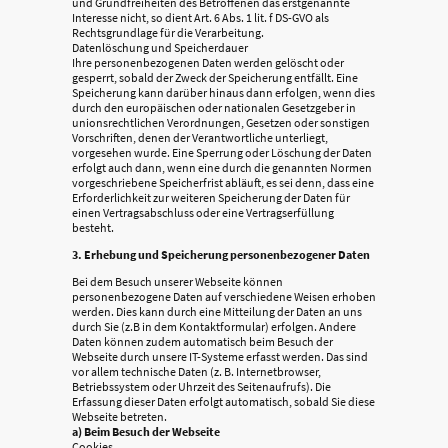
und Grundfreiheiten des Betroffenen das erstgenannte
Interesse nicht, so dient Art. 6 Abs. 1 lit. f DS-GVO als
Rechtsgrundlage für die Verarbeitung.
Datenlöschung und Speicherdauer
Ihre personenbezogenen Daten werden gelöscht oder
gesperrt, sobald der Zweck der Speicherung entfällt. Eine
Speicherung kann darüber hinaus dann erfolgen, wenn dies
durch den europäischen oder nationalen Gesetzgeber in
unionsrechtlichen Verordnungen, Gesetzen oder sonstigen
Vorschriften, denen der Verantwortliche unterliegt,
vorgesehen wurde. Eine Sperrung oder Löschung der Daten
erfolgt auch dann, wenn eine durch die genannten Normen
vorgeschriebene Speicherfrist abläuft, es sei denn, dass eine
Erforderlichkeit zur weiteren Speicherung der Daten für
einen Vertragsabschluss oder eine Vertragserfüllung
besteht.
3. Erhebung und Speicherung personenbezogener Daten
Bei dem Besuch unserer Webseite können
personenbezogene Daten auf verschiedene Weisen erhoben
werden. Dies kann durch eine Mitteilung der Daten an uns
durch Sie (z.B in dem Kontaktformular) erfolgen. Andere
Daten können zudem automatisch beim Besuch der
Webseite durch unsere IT-Systeme erfasst werden. Das sind
vor allem technische Daten (z. B. Internetbrowser,
Betriebssystem oder Uhrzeit des Seitenaufrufs). Die
Erfassung dieser Daten erfolgt automatisch, sobald Sie diese
Webseite betreten.
a) Beim Besuch der Webseite
Cookies