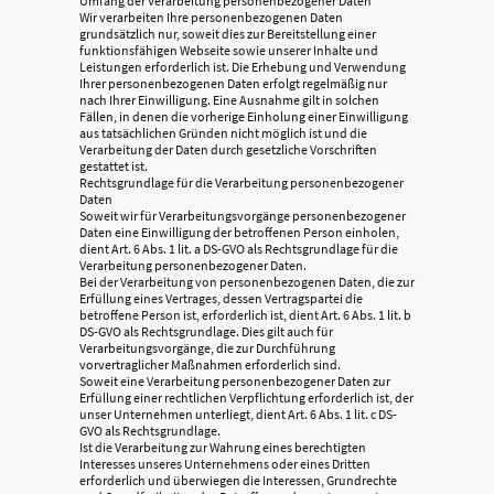
Umfang der Verarbeitung personenbezogener Daten
Wir verarbeiten Ihre personenbezogenen Daten
grundsätzlich nur, soweit dies zur Bereitstellung einer
funktionsfähigen Webseite sowie unserer Inhalte und
Leistungen erforderlich ist. Die Erhebung und Verwendung
Ihrer personenbezogenen Daten erfolgt regelmäßig nur
nach Ihrer Einwilligung. Eine Ausnahme gilt in solchen
Fällen, in denen die vorherige Einholung einer Einwilligung
aus tatsächlichen Gründen nicht möglich ist und die
Verarbeitung der Daten durch gesetzliche Vorschriften
gestattet ist.
Rechtsgrundlage für die Verarbeitung personenbezogener
Daten
Soweit wir für Verarbeitungsvorgänge personenbezogener
Daten eine Einwilligung der betroffenen Person einholen,
dient Art. 6 Abs. 1 lit. a DS-GVO als Rechtsgrundlage für die
Verarbeitung personenbezogener Daten.
Bei der Verarbeitung von personenbezogenen Daten, die zur
Erfüllung eines Vertrages, dessen Vertragspartei die
betroffene Person ist, erforderlich ist, dient Art. 6 Abs. 1 lit. b
DS-GVO als Rechtsgrundlage. Dies gilt auch für
Verarbeitungsvorgänge, die zur Durchführung
vorvertraglicher Maßnahmen erforderlich sind.
Soweit eine Verarbeitung personenbezogener Daten zur
Erfüllung einer rechtlichen Verpflichtung erforderlich ist, der
unser Unternehmen unterliegt, dient Art. 6 Abs. 1 lit. c DS-
GVO als Rechtsgrundlage.
Ist die Verarbeitung zur Wahrung eines berechtigten
Interesses unseres Unternehmens oder eines Dritten
erforderlich und überwiegen die Interessen, Grundrechte