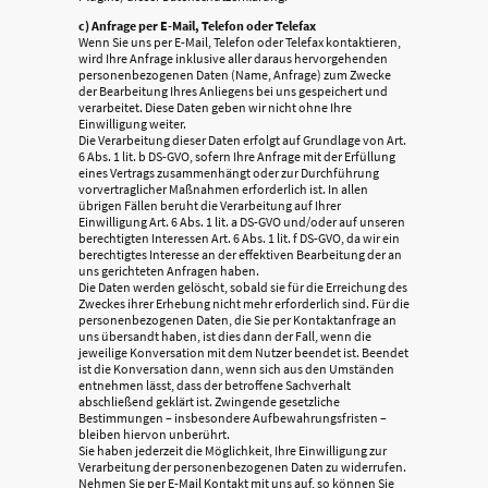
c) Anfrage per E-Mail, Telefon oder Telefax
Wenn Sie uns per E-Mail, Telefon oder Telefax kontaktieren,
wird Ihre Anfrage inklusive aller daraus hervorgehenden
personenbezogenen Daten (Name, Anfrage) zum Zwecke
der Bearbeitung Ihres Anliegens bei uns gespeichert und
verarbeitet. Diese Daten geben wir nicht ohne Ihre
Einwilligung weiter.
Die Verarbeitung dieser Daten erfolgt auf Grundlage von Art.
6 Abs. 1 lit. b DS-GVO, sofern Ihre Anfrage mit der Erfüllung
eines Vertrags zusammenhängt oder zur Durchführung
vorvertraglicher Maßnahmen erforderlich ist. In allen
übrigen Fällen beruht die Verarbeitung auf Ihrer
Einwilligung Art. 6 Abs. 1 lit. a DS-GVO und/oder auf unseren
berechtigten Interessen Art. 6 Abs. 1 lit. f DS-GVO, da wir ein
berechtigtes Interesse an der effektiven Bearbeitung der an
uns gerichteten Anfragen haben.
Die Daten werden gelöscht, sobald sie für die Erreichung des
Zweckes ihrer Erhebung nicht mehr erforderlich sind. Für die
personenbezogenen Daten, die Sie per Kontaktanfrage an
uns übersandt haben, ist dies dann der Fall, wenn die
jeweilige Konversation mit dem Nutzer beendet ist. Beendet
ist die Konversation dann, wenn sich aus den Umständen
entnehmen lässt, dass der betroffene Sachverhalt
abschließend geklärt ist. Zwingende gesetzliche
Bestimmungen – insbesondere Aufbewahrungsfristen –
bleiben hiervon unberührt.
Sie haben jederzeit die Möglichkeit, Ihre Einwilligung zur
Verarbeitung der personenbezogenen Daten zu widerrufen.
Nehmen Sie per E-Mail Kontakt mit uns auf, so können Sie