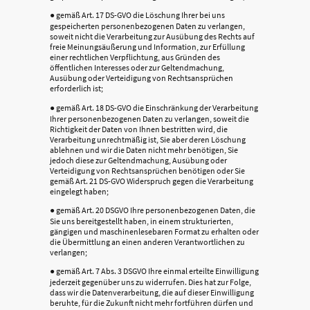
● gemäß Art. 17 DS-GVO die Löschung Ihrer bei uns
gespeicherten personenbezogenen Daten zu verlangen,
soweit nicht die Verarbeitung zur Ausübung des Rechts auf
freie Meinungsäußerung und Information, zur Erfüllung
einer rechtlichen Verpflichtung, aus Gründen des
öffentlichen Interesses oder zur Geltendmachung,
Ausübung oder Verteidigung von Rechtsansprüchen
erforderlich ist;
● gemäß Art. 18 DS-GVO die Einschränkung der Verarbeitung
Ihrer personenbezogenen Daten zu verlangen, soweit die
Richtigkeit der Daten von Ihnen bestritten wird, die
Verarbeitung unrechtmäßig ist, Sie aber deren Löschung
ablehnen und wir die Daten nicht mehr benötigen, Sie
jedoch diese zur Geltendmachung, Ausübung oder
Verteidigung von Rechtsansprüchen benötigen oder Sie
gemäß Art. 21 DS-GVO Widerspruch gegen die Verarbeitung
eingelegt haben;
● gemäß Art. 20 DSGVO Ihre personenbezogenen Daten, die
Sie uns bereitgestellt haben, in einem strukturierten,
gängigen und maschinenlesebaren Format zu erhalten oder
die Übermittlung an einen anderen Verantwortlichen zu
verlangen;
● gemäß Art. 7 Abs. 3 DSGVO Ihre einmal erteilte Einwilligung
jederzeit gegenüber uns zu widerrufen. Dies hat zur Folge,
dass wir die Datenverarbeitung, die auf dieser Einwilligung
beruhte, für die Zukunft nicht mehr fortführen dürfen und